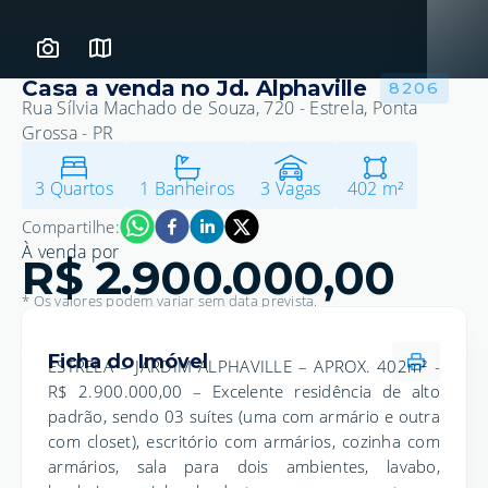
Casa a venda no Jd. Alphaville
8206
Rua Sílvia Machado de Souza, 720 - Estrela, Ponta
Grossa - PR
3
Quartos
1
Banheiros
3
Vagas
402
m²
Compartilhe:
À venda
por
R$ 2.900.000,00
* Os valores podem variar sem data prevista.
Ficha do Imóvel
ESTRELA – JARDIM ALPHAVILLE – APROX. 402m² -
R$ 2.900.000,00 – Excelente residência de alto
padrão, sendo 03 suítes (uma com armário e outra
com closet), escritório com armários, cozinha com
armários, sala para dois ambientes, lavabo,