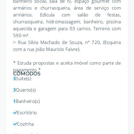
banheiro social, sala de tv, espaço gourmet com
armários e churrasqueira, área de serviço com
armários. Edícula com salão de festas,
churrasqueira, hidromassagem, banheiro, piscina
aquecida e garagem para 03 carros. Terreno com
590 m².
> Rua Silvia Machado de Souza, nº 720, (Esquina
com a rua João Mauricio Faivre).
* Estuda propostas e aceita imóvel como parte de
pagamento *
CÔMODOS
3
Suíte(s)
3
Quarto(s)
1
Banheiro(s)
Escritório
Cozinha