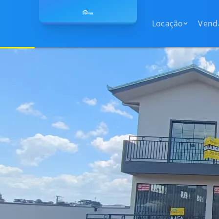
Locação
Venda
Locação
Vend
Apartamentos
Apartame
Apartamentos
Apa
Quitinetes
Quitinete
Quitinetes
Qui
Casas
Casas
Casas
Cas
Sobrados
Sobrados
Sobrados
Sob
Terrenos
Terrenos
Terrenos
Ter
Comerciais
Comerciai
Comerciais
Com
Áreas rurais
Áreas rura
Áreas rurais
Áre
Em condomínios
Em condo
Em condomínios
Em 