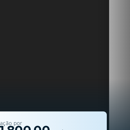
cação
por