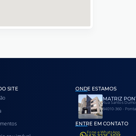
DO SITE
ONDE ESTAMOS
ção
MATRIZ PONT
Rua Santos Dumon
84010-360 - Ponta
a
amentos
ENTRE EM CONTATO
Fone e WhatsApp