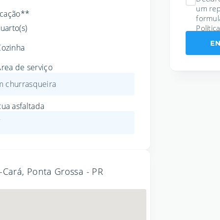
um rep
icação**
formul
uarto(s)
Polític
E
Cozinha
rea de serviço
 churrasqueira
ua asfaltada
7
-Cará, Ponta Grossa - PR