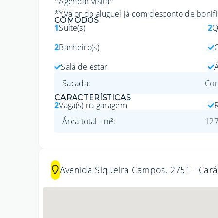
*Agendar visita*
**Valor do aluguel já com desconto de bonif
CÔMODOS
1
Suíte(s)
2
Q
2
Banheiro(s)
Sala de estar
Á
Sacada
:
Com
CARACTERÍSTICAS
2
Vaga(s) na garagem
R
Área total - m²
:
12
Avenida Siqueira Campos, 2751 - Cará