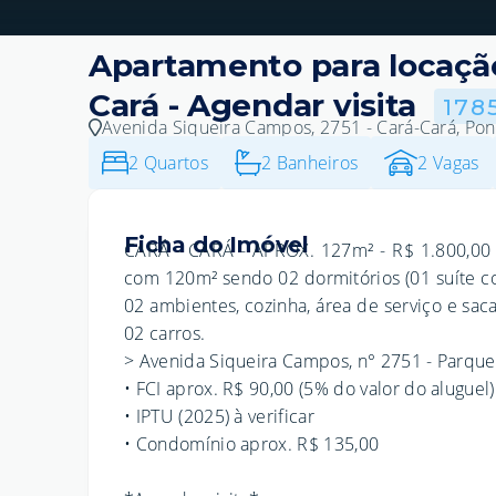
Apartamento para locação
Cará - Agendar visita
178
Avenida Siqueira Campos, 2751 - Cará-Cará, Pon
2
Quartos
2
Banheiros
2
Vagas
Ficha do Imóvel
CARÁ - CARÁ - APROX. 127m² - R$ 1.800,00 
com 120m² sendo 02 dormitórios (01 suíte com
02 ambientes, cozinha, área de serviço e sa
02 carros.
> Avenida Siqueira Campos, n° 2751 - Parque
• FCI aprox. R$ 90,00 (5% do valor do aluguel)
• IPTU (2025) à verificar
• Condomínio aprox. R$ 135,00