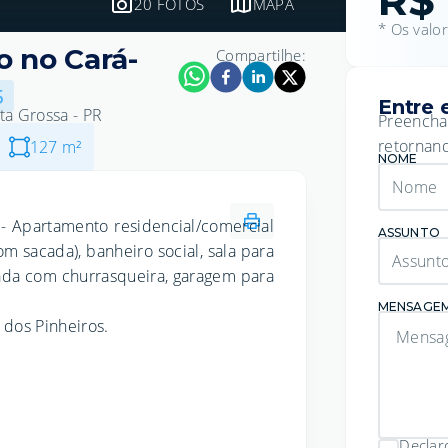
R$ 
20 FOTOS
MAPA
* Os valo
 no Cará-
Compartilhe:
5
Entre 
ta Grossa - PR
Preencha
retornand
127
m²
NOME
- Apartamento residencial/comercial
ASSUNTO
 sacada), banheiro social, sala para
cada com churrasqueira, garagem para
MENSAGE
 dos Pinheiros.
Declar