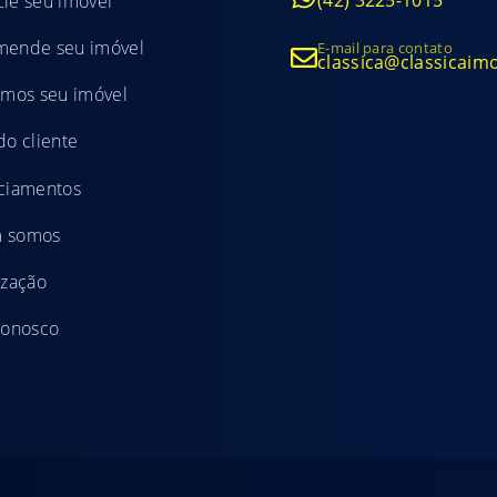
(42) 3225-1015
ie seu imóvel
mende seu imóvel
E-mail para contato
classica@classicaim
amos seu imóvel
do cliente
ciamentos
 somos
ização
conosco