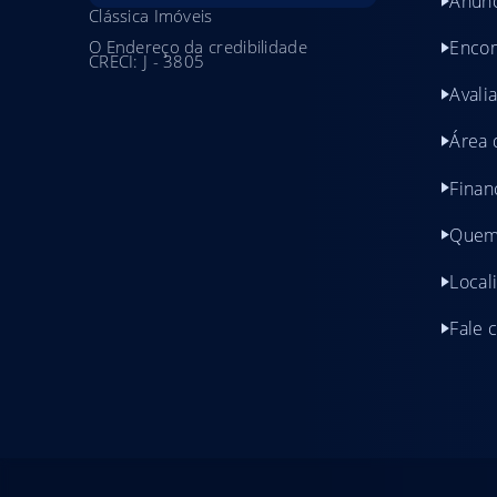
Anunc
Clássica Imóveis
O Endereço da credibilidade
Enco
CRECI: J - 3805
Avali
Área 
Finan
Quem
Local
Fale 