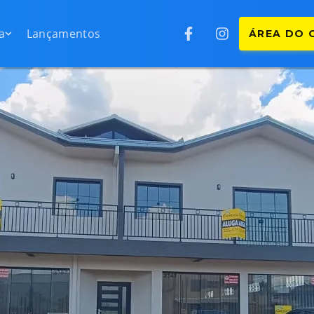
Lançamentos
ÁREA DO 
a
Lançamentos
ÁREA DO 
ntos
rtamentos
s
tinetes
as
rados
renos
s
erciais
is
as rurais
mínios
condomínios