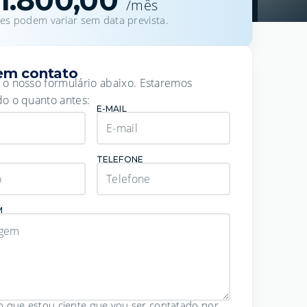
1.800,00
/mês
res podem variar sem data prevista.
em contato
 o nosso formulário abaixo. Estaremos
o o quanto antes:
E-MAIL
TELEFONE
M
o que estou ciente que vou ser contatado por