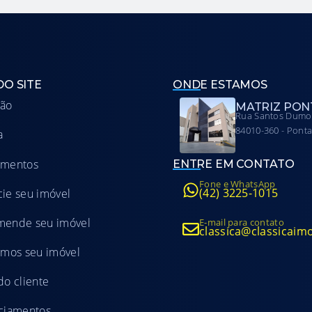
DO SITE
ONDE ESTAMOS
ção
MATRIZ PONT
Rua Santos Dumon
84010-360 - Ponta
a
amentos
ENTRE EM CONTATO
Fone e WhatsApp
(42) 3225-1015
ie seu imóvel
mende seu imóvel
E-mail para contato
classica@classicaim
amos seu imóvel
do cliente
ciamentos