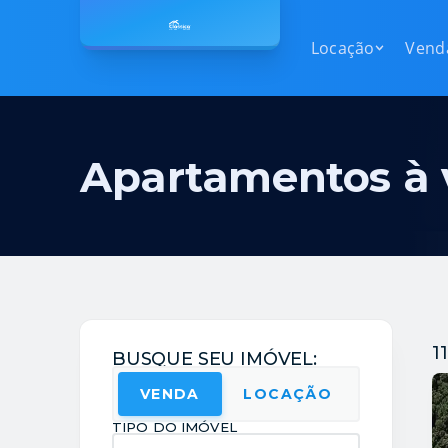
Locação
Venda
Locação
Vend
Apartamentos
Apartame
Apartamentos
Apa
Quitinetes
Quitinete
Quitinetes
Qui
Apartamentos à
Casas
Casas
Casas
Cas
Sobrados
Sobrados
Sobrados
Sob
Terrenos
Terrenos
Terrenos
Ter
Comerciais
Comerciai
Comerciais
Com
Áreas rurais
Áreas rura
Áreas rurais
Áre
1
BUSQUE SEU IMÓVEL:
Em condomínios
Em condo
Em condomínios
Em 
VENDA
LOCAÇÃO
TIPO DO IMÓVEL