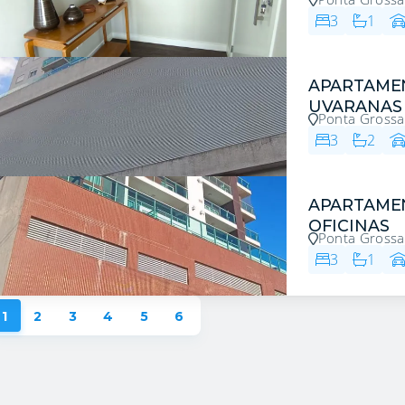
3
1
APARTAME
UVARANAS
Ponta Grossa
3
2
APARTAME
OFICINAS
Ponta Grossa
3
1
1
2
3
4
5
6