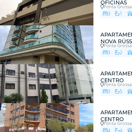
OFICINAS
Ponta Grossa
3
1
APARTAME
NOVA RÚSS
Ponta Grossa
3
2
APARTAME
CENTRO
Ponta Grossa
3
5
APARTAME
CENTRO
Ponta Grossa
4
4