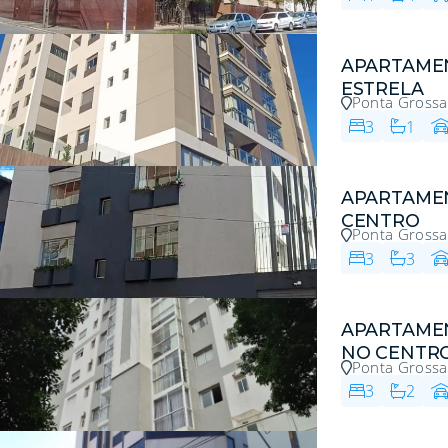
APARTAMEN
ESTRELA
Ponta Grossa
3
1
APARTAME
CENTRO
Ponta Grossa
3
3
APARTAME
NO CENTR
Ponta Grossa
3
2