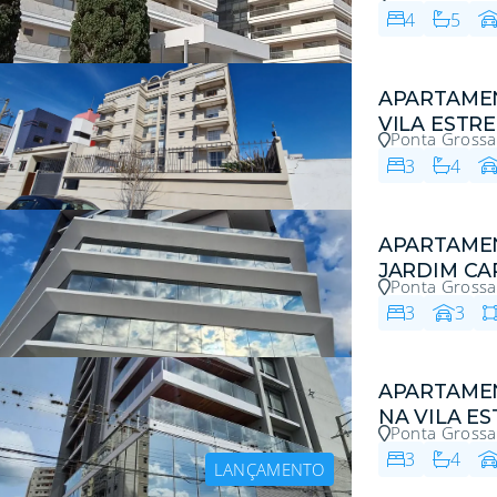
4
5
APARTAME
VILA ESTR
Ponta Grossa
3
4
APARTAME
JARDIM C
Ponta Grossa
3
3
APARTAME
NA VILA E
Ponta Grossa
3
4
LANÇAMENTO