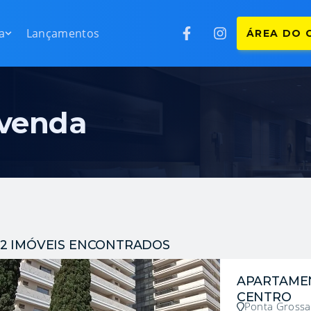
Lançamentos
ÁREA DO 
a
Lançamentos
ÁREA DO 
ntos
rtamentos
s
tinetes
 venda
as
rados
renos
s
erciais
is
as rurais
12 IMÓVEIS ENCONTRADOS
mínios
condomínios
APARTAME
CENTRO
Ponta Grossa