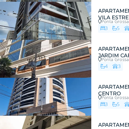
APARTAME
VILA ESTR
Ponta Grossa
3
5
APARTAME
JARDIM C
Ponta Grossa
4
3
APARTAME
CENTRO
Ponta Grossa
3
5
APARTAME